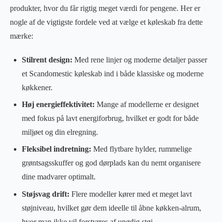
produkter, hvor du får rigtig meget værdi for pengene. Her er
nogle af de vigtigste fordele ved at vælge et køleskab fra dette
mærke:
Stilrent design:
Med rene linjer og moderne detaljer passer
et Scandomestic køleskab ind i både klassiske og moderne
køkkener.
Høj energieffektivitet:
Mange af modellerne er designet
med fokus på lavt energiforbrug, hvilket er godt for både
miljøet og din elregning.
Fleksibel indretning:
Med flytbare hylder, rummelige
grøntsagsskuffer og god dørplads kan du nemt organisere
dine madvarer optimalt.
Støjsvag drift:
Flere modeller kører med et meget lavt
støjniveau, hvilket gør dem ideelle til åbne køkken-alrum,
hvor man ikke vil forstyrres af unødig støj.